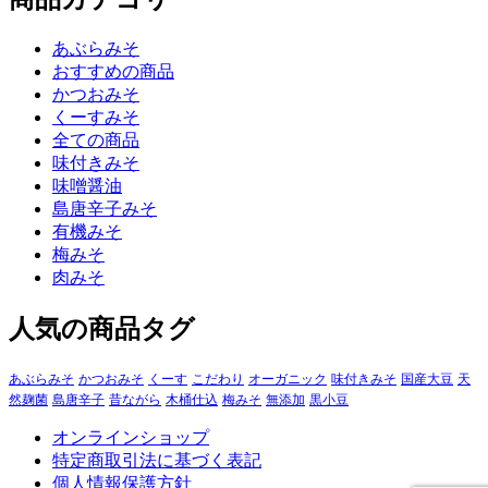
あぶらみそ
おすすめの商品
かつおみそ
くーすみそ
全ての商品
味付きみそ
味噌醤油
島唐辛子みそ
有機みそ
梅みそ
肉みそ
人気の商品タグ
あぶらみそ
かつおみそ
くーす
こだわり
オーガニック
味付きみそ
国産大豆
天
然麹菌
島唐辛子
昔ながら
木桶仕込
梅みそ
無添加
黒小豆
オンラインショップ
特定商取引法に基づく表記
個人情報保護方針