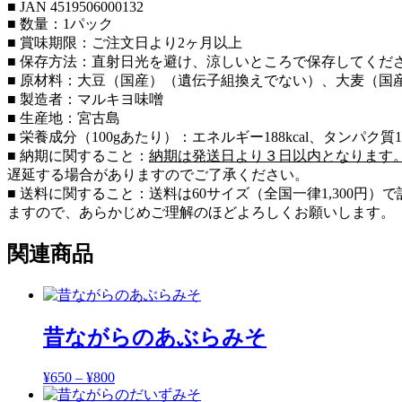
使
■ JAN 4519506000132
用）
■ 数量：1パック
個
■ 賞味期限：ご注文日より2ヶ月以上
■ 保存方法：直射日光を避け、涼しいところで保存してくだ
■ 原材料：大豆（国産）（遺伝子組換えでない）、大麦（国
■ 製造者：マルキヨ味噌
■ 生産地：宮古島
■ 栄養成分（100gあたり）：エネルギー188kcal、タンパク質12.
■ 納期に関すること：
納期は発送日より３日以内となります
遅延する場合がありますのでご了承ください。
■ 送料に関すること：送料は60サイズ（全国一律1,300
ますので、あらかじめご理解のほどよろしくお願いします。
関連商品
昔ながらのあぶらみそ
¥
650
–
¥
800
価
格