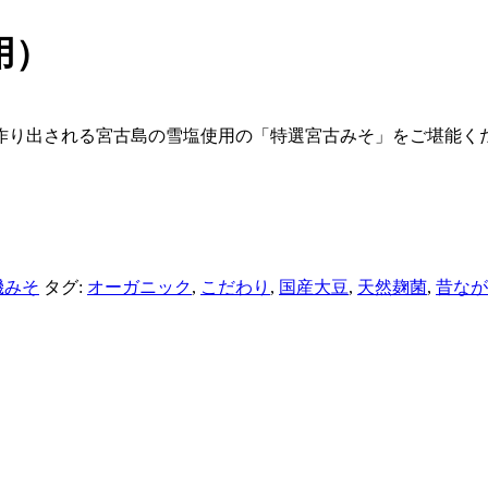
用）
作り出される宮古島の雪塩使用の「特選宮古みそ」をご堪能く
機みそ
タグ:
オーガニック
,
こだわり
,
国産大豆
,
天然麹菌
,
昔なが