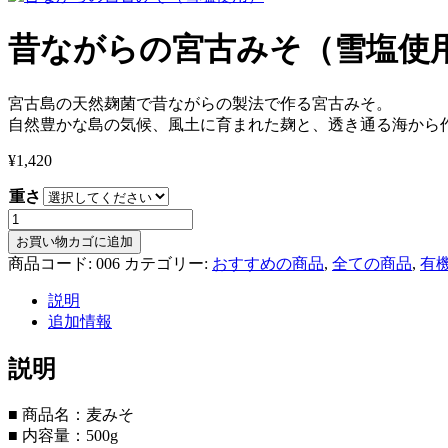
昔ながらの宮古みそ（雪塩使
宮古島の天然麹菌で昔ながらの製法で作る宮古みそ。
自然豊かな島の気候、風土に育まれた麹と、透き通る海から
¥
1,420
重さ
昔
な
お買い物カゴに追加
が
商品コード:
006
カテゴリー:
おすすめの商品
,
全ての商品
,
有
ら
説明
の
追加情報
宮
古
説明
み
そ
（雪
■ 商品名：麦みそ
塩
■ 内容量：500g