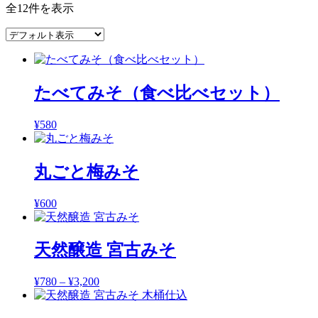
全12件を表示
たべてみそ（食べ比べセット）
¥
580
丸ごと梅みそ
¥
600
天然醸造 宮古みそ
¥
780
–
¥
3,200
価
格
帯: