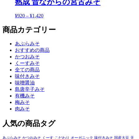
熟成 昔ながらの宮古みそ
¥
920
–
¥
1,420
価
格
商品カテゴリー
帯:
¥920
–
あぶらみそ
¥1,420
おすすめの商品
かつおみそ
くーすみそ
全ての商品
味付きみそ
味噌醤油
島唐辛子みそ
有機みそ
梅みそ
肉みそ
人気の商品タグ
あぶらみそ
かつおみそ
くーす
こだわり
オーガニック
味付きみそ
国産大豆
天