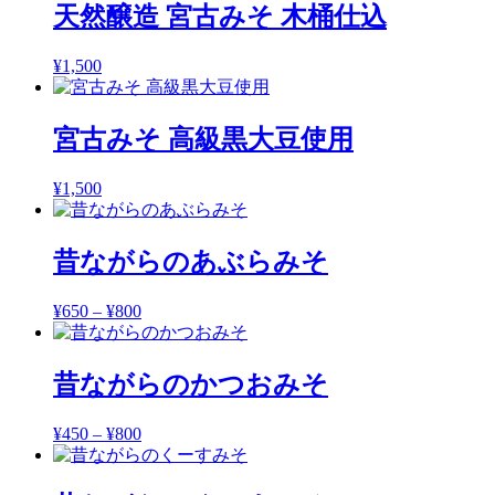
天然醸造 宮古みそ 木桶仕込
¥780
–
¥3,200
¥
1,500
宮古みそ 高級黒大豆使用
¥
1,500
昔ながらのあぶらみそ
¥
650
–
¥
800
価
格
帯:
昔ながらのかつおみそ
¥650
–
¥800
¥
450
–
¥
800
価
格
帯: