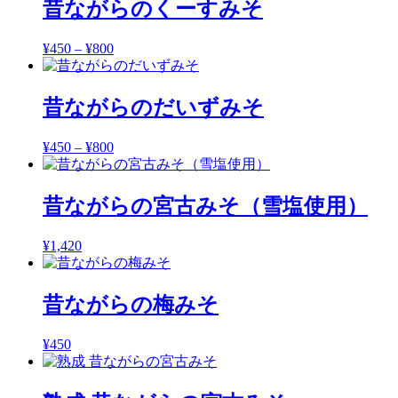
昔ながらのくーすみそ
¥450
–
¥800
¥
450
–
¥
800
価
格
帯:
昔ながらのだいずみそ
¥450
–
¥800
¥
450
–
¥
800
価
格
帯:
昔ながらの宮古みそ（雪塩使用）
¥450
–
¥800
¥
1,420
昔ながらの梅みそ
¥
450