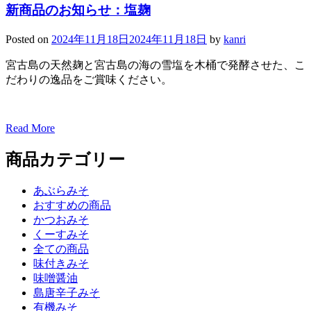
新商品のお知らせ：塩麹
Posted on
2024年11月18日
2024年11月18日
by
kanri
宮古島の天然麹と宮古島の海の雪塩を木桶で発酵させた、こ
だわりの逸品をご賞味ください。
Read More
商品カテゴリー
あぶらみそ
おすすめの商品
かつおみそ
くーすみそ
全ての商品
味付きみそ
味噌醤油
島唐辛子みそ
有機みそ